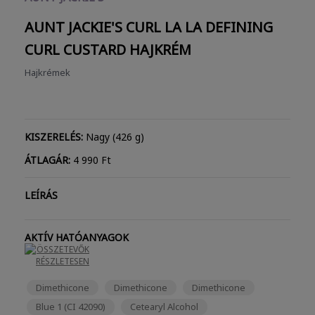
AUNT JACKIE'S CURL LA LA DEFINING
CURL CUSTARD
HAJKRÉM
Hajkrémek
KISZERELÉS:
Nagy (426 g)
ÁTLAGÁR:
4 990 Ft
LEÍRÁS
AKTÍV HATÓANYAGOK
ÖSSZETEVŐK
RÉSZLETESEN
Dimethicone
Dimethicone
Dimethicone
Blue 1 (CI 42090)
Cetearyl Alcohol