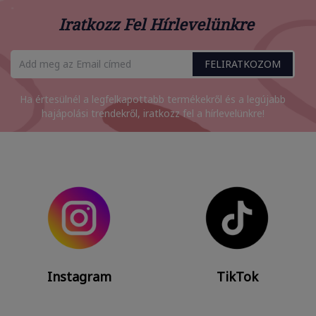
Iratkozz Fel Hírlevelünkre
FELIRATKOZOM
Ha értesülnél a legfelkapottabb termékekről és a legújabb
hajápolási trendekről, iratkozz fel a hírlevelünkre!
Instagram
TikTok