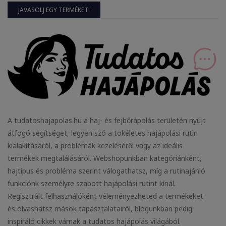
JAVASOLJ EGY TERMÉKET!
A tudatoshajapolas.hu a haj- és fejbőrápolás területén nyújt
átfogó segítséget, legyen szó a tökéletes hajápolási rutin
kialakításáról, a problémák kezeléséről vagy az ideális
termékek megtalálásáról. Webshopunkban kategóriánként,
hajtípus és probléma szerint válogathatsz, míg a rutinajánló
funkciónk személyre szabott hajápolási rutint kínál.
Regisztrált felhasználóként véleményezheted a termékeket
és olvashatsz mások tapasztalatairól, blogunkban pedig
inspiráló cikkek várnak a tudatos hajápolás világából.