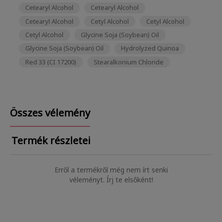
Cetearyl Alcohol
Cetearyl Alcohol
Cetearyl Alcohol
Cetyl Alcohol
Cetyl Alcohol
Cetyl Alcohol
Glycine Soja (Soybean) Oil
Glycine Soja (Soybean) Oil
Hydrolyzed Quinoa
Red 33 (CI 17200)
Stearalkonium Chloride
Összes vélemény
Termék részletei
Erről a termékről még nem írt senki
véleményt. Írj te elsőként!