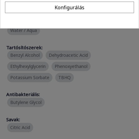
Konfigurálás
Oldószerek:
Benzyl Alcohol
Butylene Glycol
Propylene Glycol
Water / Aqua
Tartósítószerek:
Benzyl Alcohol
Dehydroacetic Acid
Ethylhexylglycerin
Phenoxyethanol
Potassium Sorbate
TBHQ
Antibakteriális:
Butylene Glycol
Savak:
Citric Acid