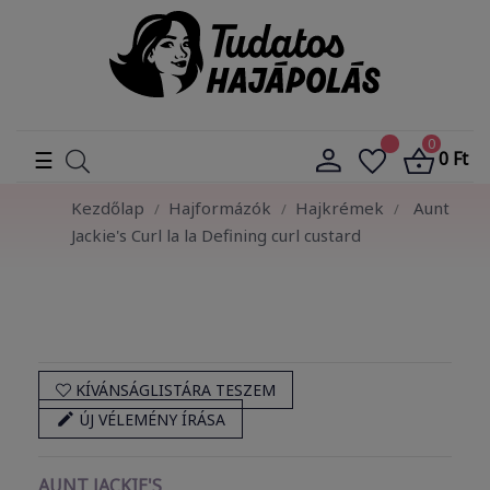
0
Toggle
☰
0 Ft
navigation
Kezdőlap
Hajformázók
Hajkrémek
Aunt
Jackie's Curl la la Defining curl custard
KÍVÁNSÁGLISTÁRA TESZEM

ÚJ VÉLEMÉNY ÍRÁSA
AUNT JACKIE'S