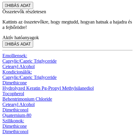

HIBÁS ADAT
Összetevők részletesen
Kattints az összetevőkre, hogy megtudd, hogyan hatnak a hajadra és
a fejbőrödre!
Aktív hatóanyagok

HIBÁS ADAT
Emolliensek:
Caprylic/Capric Triglyceride
Cetearyl Alcohol
Kondicionálók:
Caprylic/Capric Triglyceride
Dimethicone
Hydrolyzed Keratin Pg-Propyl Methylsilanediol
Tocopherol
Behentrimonium Chloride
Cetearyl Alcohol
Dimethiconol
Quaternium-80
Szilikonok:
Dimethicone
Dimethiconol