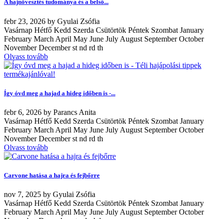
A hajnövesztés tudománya és a belső...
febr
23, 2026
by
Gyulai Zsófia
Vasárnap Hétfő Kedd Szerda Csütörtök Péntek Szombat January
February March April May June July August September October
November December st nd rd th
Olvass tovább
Így óvd meg a hajad a hideg időben is -...
febr
6, 2026
by
Parancs Anita
Vasárnap Hétfő Kedd Szerda Csütörtök Péntek Szombat January
February March April May June July August September October
November December st nd rd th
Olvass tovább
Carvone hatása a hajra és fejbőrre
nov
7, 2025
by
Gyulai Zsófia
Vasárnap Hétfő Kedd Szerda Csütörtök Péntek Szombat January
February March April May June July August September October