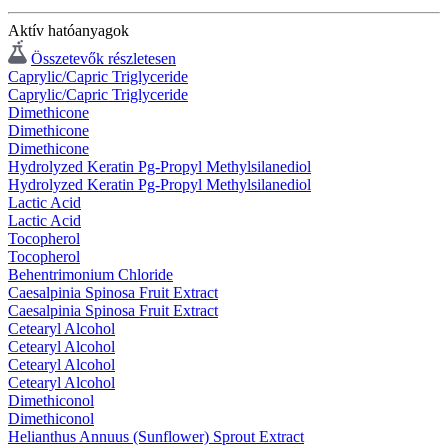
Aktív hatóanyagok
Összetevők részletesen
Caprylic/Capric Triglyceride
Caprylic/Capric Triglyceride
Dimethicone
Dimethicone
Dimethicone
Hydrolyzed Keratin Pg-Propyl Methylsilanediol
Hydrolyzed Keratin Pg-Propyl Methylsilanediol
Lactic Acid
Lactic Acid
Tocopherol
Tocopherol
Behentrimonium Chloride
Caesalpinia Spinosa Fruit Extract
Caesalpinia Spinosa Fruit Extract
Cetearyl Alcohol
Cetearyl Alcohol
Cetearyl Alcohol
Cetearyl Alcohol
Dimethiconol
Dimethiconol
Helianthus Annuus (Sunflower) Sprout Extract