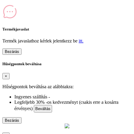
Termékjavaslat
Termék javaslathoz kérlek jelentkezz be
itt.
Bezárás
Hűségpontok beváltása
×
Hűségpontok beváltása az alábbiakra:
Ingyenes szállítás -
Legfeljebb 30% -os kedvezményt (csakis erre a kosárra
érvényes)
Beváltás
Bezárás