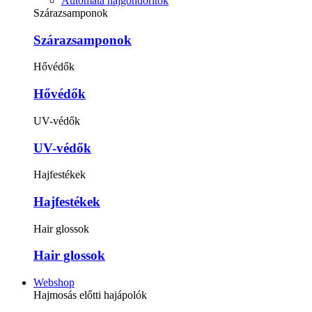
Automata hajgöndörítők
Szárazsamponok
Szárazsamponok
Hővédők
Hővédők
UV-védők
UV-védők
Hajfestékek
Hajfestékek
Hair glossok
Hair glossok
Webshop
Hajmosás előtti hajápolók