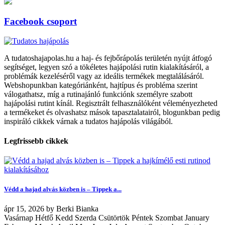
Facebook csoport
A tudatoshajapolas.hu a haj- és fejbőrápolás területén nyújt átfogó
segítséget, legyen szó a tökéletes hajápolási rutin kialakításáról, a
problémák kezeléséről vagy az ideális termékek megtalálásáról.
Webshopunkban kategóriánként, hajtípus és probléma szerint
válogathatsz, míg a rutinajánló funkciónk személyre szabott
hajápolási rutint kínál. Regisztrált felhasználóként véleményezheted
a termékeket és olvashatsz mások tapasztalatairól, blogunkban pedig
inspiráló cikkek várnak a tudatos hajápolás világából.
Legfrissebb cikkek
Védd a hajad alvás közben is – Tippek a...
ápr
15, 2026
by
Berki Bianka
Vasárnap Hétfő Kedd Szerda Csütörtök Péntek Szombat January