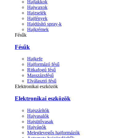
Hajlakkok
Hajwaxok
Hajzselék
Hajfények
Hajdúsító spray-k
Hajkrémek
Fésűk
Fésűk
Hajkefe
Hajformázó fésű
Ritkafogú fésű
Masszázsfésű
Elválasztó fésű
Elektronikai eszközök
Elektronikai eszközök
Hajszárítók
Hajvasalók
Hajsütővasak
Hajvágók
Meleglevegős hajformázók