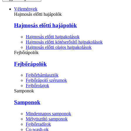
Vélemények
Hajmosás előtti hajápolók
Hajmosás előtti hajápolók
Hajmosás előtti hajpakolások
Hajmosás előtti kötéserősítő hajpakolások
Hajmosás előtti olajos hajpakolások
Fejbőrápolók
Fejbőrápolók
Fejbőrhámlasztók
Fejbőrápoló szérumok
Fejbőrolajok
Samponok
Samponok
Mindennapos samponok
Mélytisztító samponok
Fejbőrradírok
Co-wash-ok