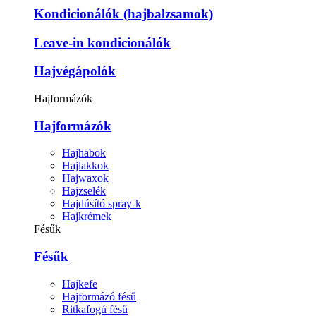
Kondicionálók (hajbalzsamok)
Leave-in kondicionálók
Hajvégápolók
Hajformázók
Hajformázók
Hajhabok
Hajlakkok
Hajwaxok
Hajzselék
Hajdúsító spray-k
Hajkrémek
Fésűk
Fésűk
Hajkefe
Hajformázó fésű
Ritkafogú fésű