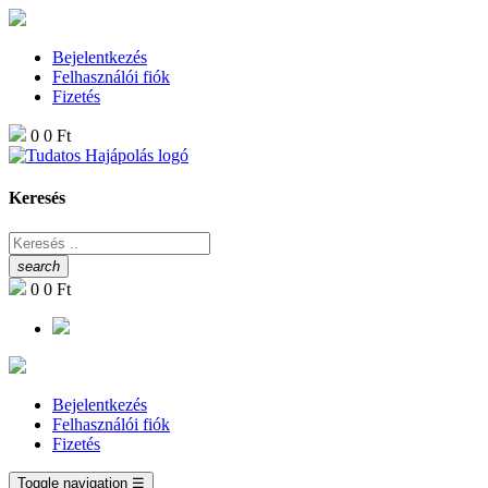
Bejelentkezés
Felhasználói fiók
Fizetés
0
0 Ft
Keresés
search
0
0 Ft
Bejelentkezés
Felhasználói fiók
Fizetés
Toggle navigation
☰