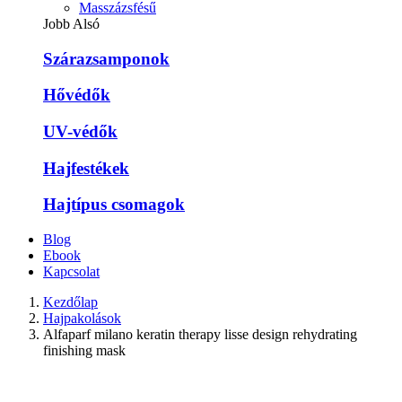
Masszázsfésű
Jobb Alsó
Szárazsamponok
Hővédők
UV-védők
Hajfestékek
Hajtípus csomagok
Blog
Ebook
Kapcsolat
Kezdőlap
Hajpakolások
Alfaparf milano keratin therapy lisse design rehydrating
finishing mask