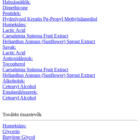
Habzásgátlók:
Dimethicone
Peptidek:
Hydrolyzed Keratin Pg-Propyl Methylsilanediol
Humektáns:
Lactic Acid
Caesalpinia Spinosa Fruit Extract
Helianthus Annuus (Sunflower) Sprout Extract
Savak:
Lactic Acid
Antioxidánsok:
Tocopherol
Caesalpinia Spinosa Fruit Extract
Helianthus Annuus (Sunflower) Sprout Extract
Alkoholok:
Cetearyl Alcohol
Emulgeálószerek:
Cetearyl Alcohol
További összetevők
Humektáns:
Glycerin
Butylene Glycol