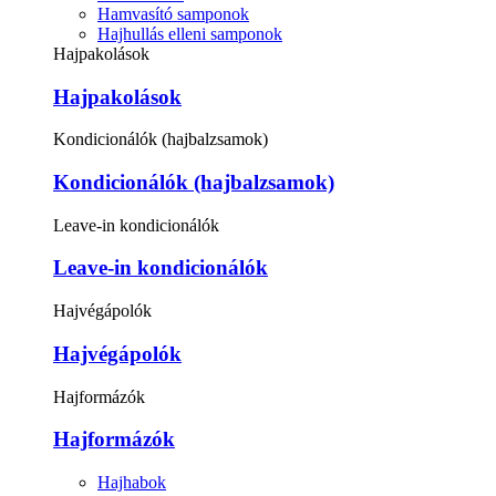
Hamvasító samponok
Hajhullás elleni samponok
Hajpakolások
Hajpakolások
Kondicionálók (hajbalzsamok)
Kondicionálók (hajbalzsamok)
Leave-in kondicionálók
Leave-in kondicionálók
Hajvégápolók
Hajvégápolók
Hajformázók
Hajformázók
Hajhabok