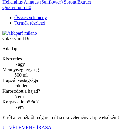
Helianthus Annuus (Sunflower) Sprout Extract
Quaternium-80
Összes vélemény
Termék részletei
Cikkszám
116
Adatlap
Kiszerelés
Nagy
Mennyiségi egység
500 ml
Hajszál vastagsága
minden
Károsodott a hajad?
Nem
Korpás a fejbőröd?
Nem
Erről a termékről még nem írt senki véleményt. Írj te elsőként!
ÚJ VÉLEMÉNY ÍRÁSA