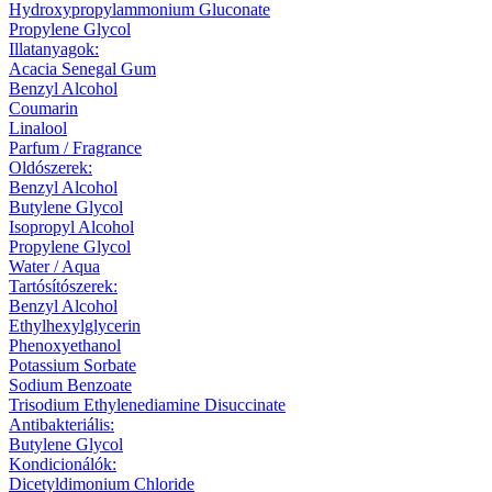
Hydroxypropylammonium Gluconate
Propylene Glycol
Illatanyagok:
Acacia Senegal Gum
Benzyl Alcohol
Coumarin
Linalool
Parfum / Fragrance
Oldószerek:
Benzyl Alcohol
Butylene Glycol
Isopropyl Alcohol
Propylene Glycol
Water / Aqua
Tartósítószerek:
Benzyl Alcohol
Ethylhexylglycerin
Phenoxyethanol
Potassium Sorbate
Sodium Benzoate
Trisodium Ethylenediamine Disuccinate
Antibakteriális:
Butylene Glycol
Kondicionálók:
Dicetyldimonium Chloride