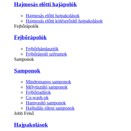
Hajmosás előtti hajápolók
Hajmosás előtti hajpakolások
Hajmosás előtti kötéserősítő hajpakolások
Fejbőrápolók
Fejbőrápolók
Fejbőrhámlasztók
Fejbőrápoló szérumok
Samponok
Samponok
Mindennapos samponok
Mélytisztító samponok
Fejbőrradírok
Co-wash-ok
Hamvasító samponok
Hajhullás elleni samponok
Jobb Felső
Hajpakolások