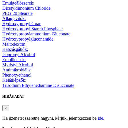
Emulgeálószerek:
Dicetyldimonium Chloride
PEG-20 Stearate
Állagjavítók:
Hydroxypropyl Guar
Hydroxypropyl Starch Phosphate
Hydroxypropylammonium Gluconate
Hydroxypropylgluconamide
Maltodextrin
Habzásgátlók:
Isopropyl Alcohol
Emolliensek:
Myristyl Alcohol
Antimikrobiális:
Phenoxyethanol
Kelátképzők:
Trisodium Ethylenediamine Disuccinate
HIBÁS ADAT
×
Ha üzenetet szeretne hagyni, kérjük, jelentkezzen be
ide.