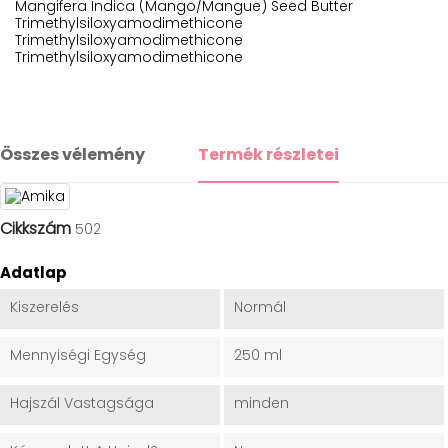
Mangifera Indica (Mango/Mangue) Seed Butter
Trimethylsiloxyamodimethicone
Trimethylsiloxyamodimethicone
Trimethylsiloxyamodimethicone
Összes vélemény
Termék részletei
Cikkszám
502
Adatlap
Kiszerelés
Normál
Mennyiségi Egység
250 ml
Hajszál Vastagsága
minden