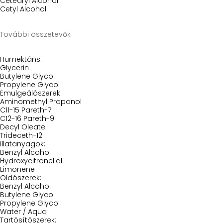
Cetearyl Alcohol
Cetyl Alcohol
További összetevők
Humektáns:
Glycerin
Butylene Glycol
Propylene Glycol
Emulgeálószerek:
Aminomethyl Propanol
C11-15 Pareth-7
C12-16 Pareth-9
Decyl Oleate
Trideceth-12
Illatanyagok:
Benzyl Alcohol
Hydroxycitronellal
Limonene
Oldószerek:
Benzyl Alcohol
Butylene Glycol
Propylene Glycol
Water / Aqua
Tartósítószerek: