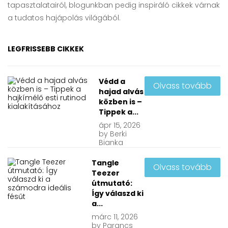
tapasztalatairól, blogunkban pedig inspiráló cikkek várnak
a tudatos hajápolás világából.
LEGFRISSEBB CIKKEK
Védd a
Olvass tovább
hajad alvás
közben is –
Tippek a...
ápr
15, 2026
by
Berki
Bianka
Tangle
Olvass tovább
Teezer
útmutató:
Így válaszd ki
a...
márc
11, 2026
by
Parancs