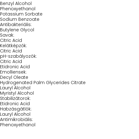
Benzyl Alcohol
Phenoxyethanol
Potassium Sorbate
Sodium Benzoate
Antibakteriális:
Butylene Glycol
Savak:
Citric Acid
Kelátképzők:
Citric Acid
pH-szabályozók:
Citric Acid
Etidronic Acid
Emolliensek:
Decyl Oleate
Hydrogenated Palm Glycerides Citrate
Lauryl Alcohol
Myristyl Alcohol
Stabilizátorok:
Etidronic Acid
Habzásgátlók:
Lauryl Alcohol
Antimikrobiális:
Phenoxyethanol