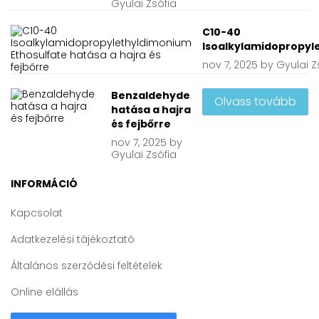
Gyulai Zsófia
C10-40
Isoalkylamidopropyle
nov
7, 2025
by
Gyulai Z
Benzaldehyde
Olvass tovább
hatása a hajra
és fejbőrre
nov
7, 2025
by
Gyulai Zsófia
INFORMÁCIÓ
Kapcsolat
Adatkezelési tájékoztató
Általános szerződési feltételek
Online elállás