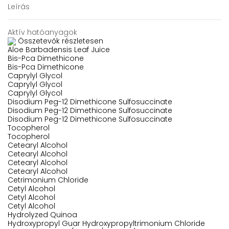
Leírás
Aktív hatóanyagok
Összetevők részletesen
Aloe Barbadensis Leaf Juice
Bis-Pca Dimethicone
Bis-Pca Dimethicone
Caprylyl Glycol
Caprylyl Glycol
Caprylyl Glycol
Disodium Peg-12 Dimethicone Sulfosuccinate
Disodium Peg-12 Dimethicone Sulfosuccinate
Disodium Peg-12 Dimethicone Sulfosuccinate
Tocopherol
Tocopherol
Cetearyl Alcohol
Cetearyl Alcohol
Cetearyl Alcohol
Cetearyl Alcohol
Cetrimonium Chloride
Cetyl Alcohol
Cetyl Alcohol
Cetyl Alcohol
Hydrolyzed Quinoa
Hydroxypropyl Guar Hydroxypropyltrimonium Chloride