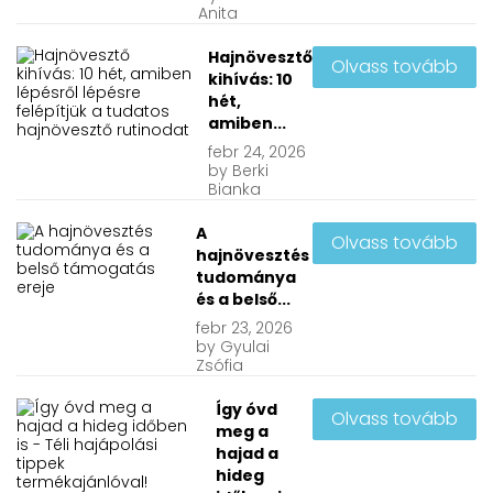
Anita
Hajnövesztő
Olvass tovább
kihívás: 10
hét,
amiben...
febr
24, 2026
by
Berki
Bianka
A
Olvass tovább
hajnövesztés
tudománya
és a belső...
febr
23, 2026
by
Gyulai
Zsófia
Így óvd
Olvass tovább
meg a
hajad a
hideg