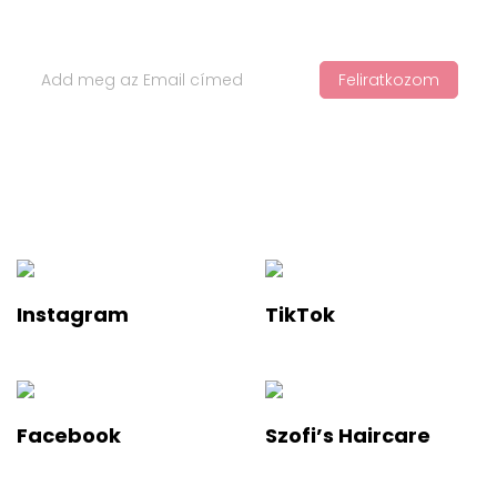
Iratkozz Fel Hírlevelünkre
Feliratkozom
Ha értesülnél a legfelkapottabb termékekről és a legújabb
hajápolási trendekről, iratkozz fel a hírlevelünkre!
Instagram
TikTok
Facebook
Szofi’s Haircare