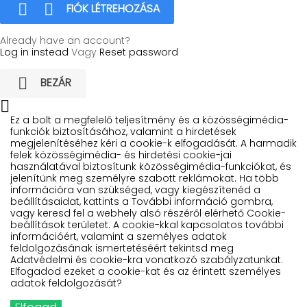


FIÓK LÉTREHOZÁSA
Already have an account?
Log in instead
Vagy
Reset password

BEZÁR

Ez a bolt a megfelelő teljesítmény és a közösségimédia-
funkciók biztosításához, valamint a hirdetések
megjelenítéséhez kéri a cookie-k elfogadását. A harmadik
felek közösségimédia- és hirdetési cookie-jai
használatával biztosítunk közösségimédia-funkciókat, és
jelenítünk meg személyre szabott reklámokat. Ha több
információra van szükséged, vagy kiegészítenéd a
beállításaidat, kattints a További információ gombra,
vagy keresd fel a webhely alsó részéről elérhető Cookie-
beállítások területet. A cookie-kkal kapcsolatos további
információért, valamint a személyes adatok
feldolgozásának ismertetéséért tekintsd meg
Adatvédelmi és cookie-kra vonatkozó szabályzatunkat.
Elfogadod ezeket a cookie-kat és az érintett személyes
adatok feldolgozását?