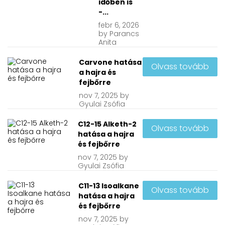
időben is
-...
febr
6, 2026
by
Parancs
Anita
Carvone hatása
Olvass tovább
a hajra és
fejbőrre
nov
7, 2025
by
Gyulai Zsófia
C12-15 Alketh-2
Olvass tovább
hatása a hajra
és fejbőrre
nov
7, 2025
by
Gyulai Zsófia
C11-13 Isoalkane
Olvass tovább
hatása a hajra
és fejbőrre
nov
7, 2025
by