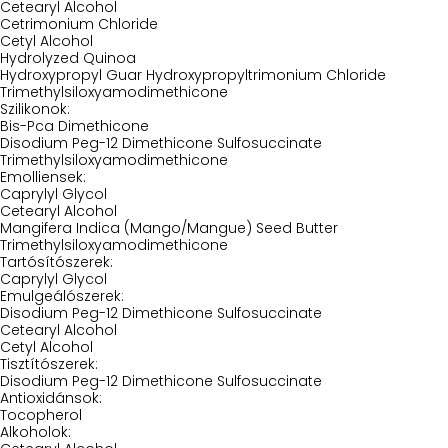
Cetearyl Alcohol
Cetrimonium Chloride
Cetyl Alcohol
Hydrolyzed Quinoa
Hydroxypropyl Guar Hydroxypropyltrimonium Chloride
Trimethylsiloxyamodimethicone
Szilikonok:
Bis-Pca Dimethicone
Disodium Peg-12 Dimethicone Sulfosuccinate
Trimethylsiloxyamodimethicone
Emolliensek:
Caprylyl Glycol
Cetearyl Alcohol
Mangifera Indica (Mango/Mangue) Seed Butter
Trimethylsiloxyamodimethicone
Tartósítószerek:
Caprylyl Glycol
Emulgeálószerek:
Disodium Peg-12 Dimethicone Sulfosuccinate
Cetearyl Alcohol
Cetyl Alcohol
Tisztítószerek:
Disodium Peg-12 Dimethicone Sulfosuccinate
Antioxidánsok:
Tocopherol
Alkoholok: