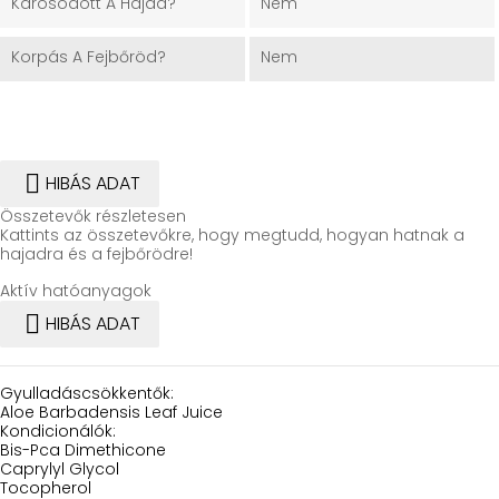
Károsodott A Hajad?
Nem
Korpás A Fejbőröd?
Nem

HIBÁS ADAT
Összetevők részletesen
Kattints az összetevőkre, hogy megtudd, hogyan hatnak a
hajadra és a fejbőrödre!
Aktív hatóanyagok

HIBÁS ADAT
Gyulladáscsökkentők:
Aloe Barbadensis Leaf Juice
Kondicionálók:
Bis-Pca Dimethicone
Caprylyl Glycol
Tocopherol