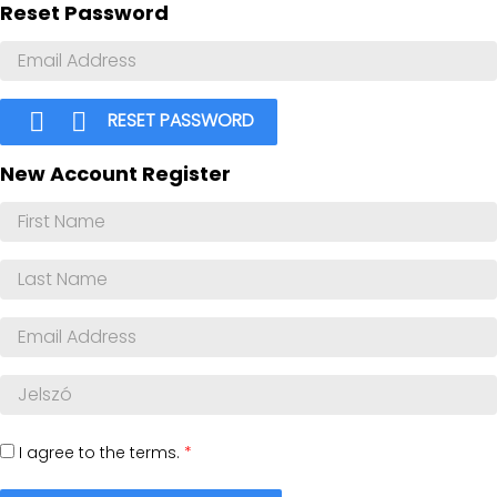
Reset Password


RESET PASSWORD
New Account Register
I agree to the terms.
*