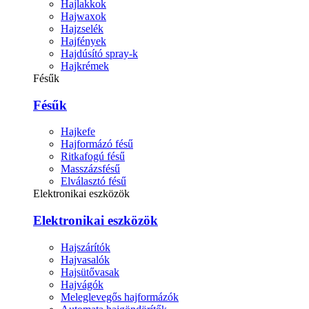
Hajlakkok
Hajwaxok
Hajzselék
Hajfények
Hajdúsító spray-k
Hajkrémek
Fésűk
Fésűk
Hajkefe
Hajformázó fésű
Ritkafogú fésű
Masszázsfésű
Elválasztó fésű
Elektronikai eszközök
Elektronikai eszközök
Hajszárítók
Hajvasalók
Hajsütővasak
Hajvágók
Meleglevegős hajformázók