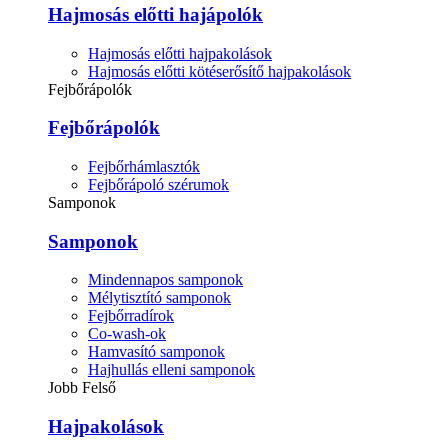
Hajmosás előtti hajápolók
Hajmosás előtti hajpakolások
Hajmosás előtti kötéserősítő hajpakolások
Fejbőrápolók
Fejbőrápolók
Fejbőrhámlasztók
Fejbőrápoló szérumok
Samponok
Samponok
Mindennapos samponok
Mélytisztító samponok
Fejbőrradírok
Co-wash-ok
Hamvasító samponok
Hajhullás elleni samponok
Jobb Felső
Hajpakolások