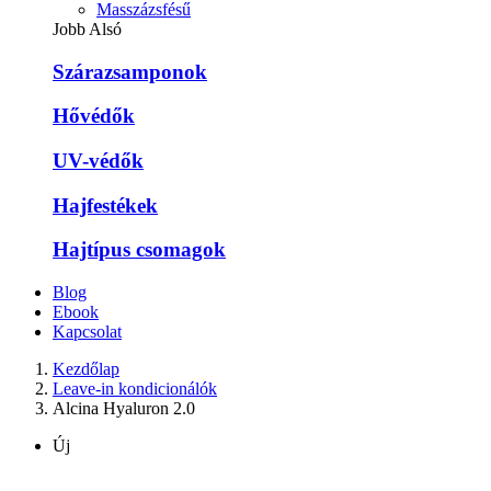
Masszázsfésű
Jobb Alsó
Szárazsamponok
Hővédők
UV-védők
Hajfestékek
Hajtípus csomagok
Blog
Ebook
Kapcsolat
Kezdőlap
Leave-in kondicionálók
Alcina Hyaluron 2.0
Új