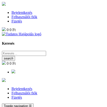
Bejelentkezés
Felhasználói fiók
Fizetés
0
0 Ft
Keresés
search
0
0 Ft
Bejelentkezés
Felhasználói fiók
Fizetés
Toggle navigation
☰