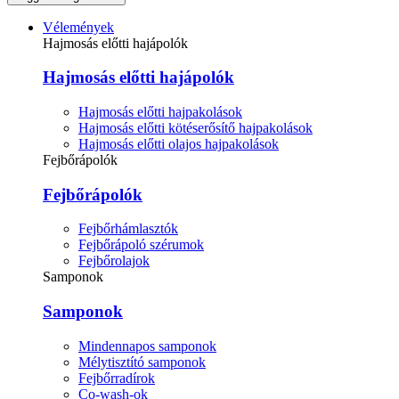
Vélemények
Hajmosás előtti hajápolók
Hajmosás előtti hajápolók
Hajmosás előtti hajpakolások
Hajmosás előtti kötéserősítő hajpakolások
Hajmosás előtti olajos hajpakolások
Fejbőrápolók
Fejbőrápolók
Fejbőrhámlasztók
Fejbőrápoló szérumok
Fejbőrolajok
Samponok
Samponok
Mindennapos samponok
Mélytisztító samponok
Fejbőrradírok
Co-wash-ok