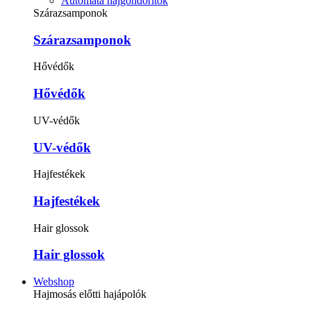
Automata hajgöndörítők
Szárazsamponok
Szárazsamponok
Hővédők
Hővédők
UV-védők
UV-védők
Hajfestékek
Hajfestékek
Hair glossok
Hair glossok
Webshop
Hajmosás előtti hajápolók