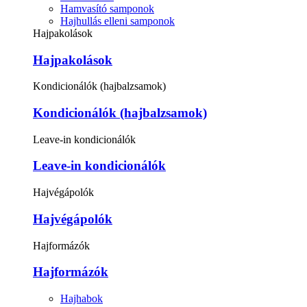
Hamvasító samponok
Hajhullás elleni samponok
Hajpakolások
Hajpakolások
Kondicionálók (hajbalzsamok)
Kondicionálók (hajbalzsamok)
Leave-in kondicionálók
Leave-in kondicionálók
Hajvégápolók
Hajvégápolók
Hajformázók
Hajformázók
Hajhabok