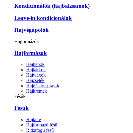
Kondicionálók (hajbalzsamok)
Leave-in kondicionálók
Hajvégápolók
Hajformázók
Hajformázók
Hajhabok
Hajlakkok
Hajwaxok
Hajzselék
Hajdúsító spray-k
Hajkrémek
Fésűk
Fésűk
Hajkefe
Hajformázó fésű
Ritkafogú fésű